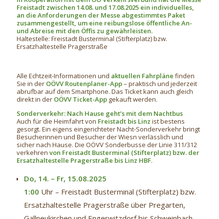
Freistadt zwischen 14.08. und 17.08.2025 ein individuelles,
an die Anforderungen der Messe abgestimmtes Paket
zusammengestellt, um eine reibungslose öffentliche An-
und Abreise mit den Öffis zu gewährleisten.
Haltestelle: Freistadt Busterminal (Stifterplatz) bzw.
Ersatzhaltestelle Pragerstraße
Alle Echtzeit-Informationen und
aktuellen Fahrpläne
finden
Sie in der
OÖVV Routenplaner-App
– praktisch und jederzeit
abrufbar auf dem Smartphone. Das Ticket kann auch gleich
direkt in der
OÖVV Ticket-App
gekauft werden.
Sonderverkehr: Nach Hause geht’s mit dem Nachtbus
Auch für die Heimfahrt von
Freistadt bis Linz
ist bestens
gesorgt. Ein eigens eingerichteter Nacht-Sonderverkehr bringt
Besucherinnen und Besucher der Wiesn verlässlich und
sicher nach Hause. Die OÖVV Sonderbusse der Linie 311/312
verkehren
von Freistadt Busterminal (Stifterplatz) bzw. der
Ersatzhaltestelle Pragerstraße bis Linz HBF
.
Do, 14. – Fr, 15.08.2025
1:00
Uhr – Freistadt Busterminal (Stifterplatz) bzw.
Ersatzhaltestelle Pragerstraße über Pregarten,
Gallneukirchen und Engerwitzdorf bis Schweinbach.