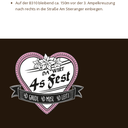
Auf der B310 bleibend ca. 150m vor der 3. Ampelkreuzung
nach rechts in die Straße Am Stieranger einbiegen.